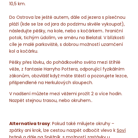
10,5 km.
Do Ostrova lze ještě autem, dále od jezera s písečnou
pláží (kde se lze od jara do podzimu skvěle vykoupat),
následujte pěšky, na kole, nebo s kočárkem.. hraniční
potok, tichým údolím, ve směru na Bielatal. V blízkosti
cíle je malé parkoviště, s dobrou možností uzamčení
kol a kočárku.
Pěšky přes lávku, do pohádkového světa mezi štíhlé
věže, z fantasie Harryho Pottera, odporující fyzikálním
zákonům, obzvlášť když máte štěstí a pozorujete lezce,
přišpendlené na Herkulových sloupech.
V nadšení můžete mezi věžemi prožít 2 a více hodin.
Nazpět stejnou trasou, nebo okruhem..
Alternativa trasy
: Pokud také milujete okruhy –
zpátky ani krok, lze cestou nazpět odbočit vlevo k
Soví
bráně
a dále na Sněžník, s možností zastávky u