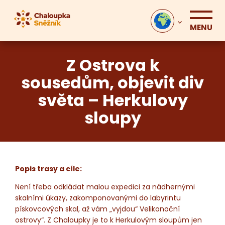
MENU
Z Ostrova k
sousedům, objevit div
světa – Herkulovy
sloupy
Popis trasy a cíle:
Není třeba odkládat malou expedici za nádhernými
skalními úkazy, zakomponovanými do labyrintu
pískovcových skal, až vám „vyjdou“ Velikonoční
ostrovy“. Z Chaloupky je to k Herkulovým sloupům jen