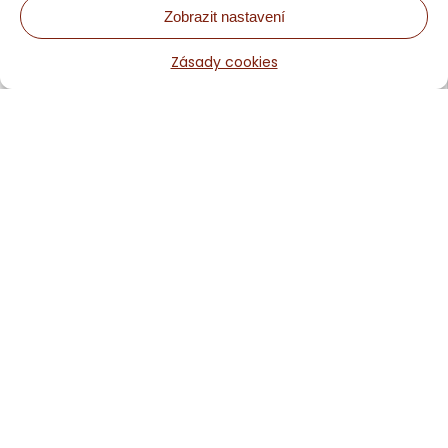
Zobrazit nastavení
Chaloupka Sněžník - Rodinné ubytování a nevšední aktivity
Zásady cookies
Obchodní podmínky
Rezervace a ceny
Odkazy a partneři, naše doporučení
Zásady cookies
Kontakt