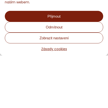
naším webem.
Přijmout
Odmítnout
Zobrazit nastavení
Chaloupka Sněžník - Rodinné ubytování a nevšední aktivity
Zásady cookies
Obchodní podmínky
Rezervace a ceny
Odkazy a partneři, naše doporučení
Zásady cookies
Kontakt