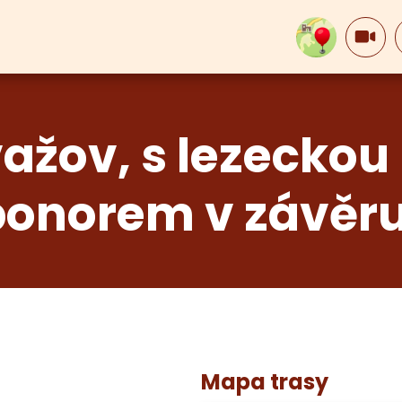
žov, s lezeckou
ponorem v závěru
Mapa trasy