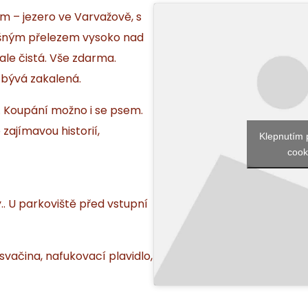
 – jezero ve Varvažově, s
ušným přelezem vysoko nad
ale čistá. Vše zdarma.
 bývá zakalená.
. Koupání možno i se psem.
e zajímavou historií,
Klepnutím 
cook
.. U parkoviště před vstupní
 svačina, nafukovací plavidlo,