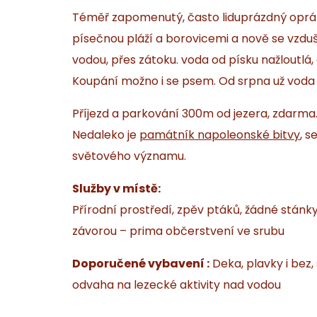
Téměř zapomenutý, často liduprázdný oprám
písečnou pláží a borovicemi a nově se vzd
vodou, přes zátoku. voda od písku nažloutlá, 
Koupání možno i se psem. Od srpna už voda
Příjezd a parkování 300m od jezera, zdarma
Nedaleko je
památník napoleonské bitvy
, s
světového významu.
Služby v místě:
Přírodní prostředí, zpěv ptáků, žádné stánky
závorou – prima občerstvení ve srubu
Doporučené vybavení :
Deka, plavky i bez,
odvaha na lezecké aktivity nad vodou