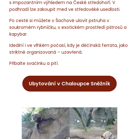
s impozantním výhledem na České středohoří. V
podhradí lze zakoupit med ve středověké usedlosti.
Po cestě si můžete v Šachově ulovit pstruha v
soukromém rybníčku, v exotickém prostředí pštrosů a
kapybar.
Ideální i ve vlhkém počasí, kdy je děčínská ferrata, jako
striktně organizovaná – uzavřená.
Přibalte svačinku a pití.
Ubytování v Chaloupce Sněžník