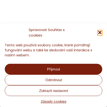
Spravovat Souhlas s
cookies
Tento web používá soubory cookie, které pomáhají
fungování webu a také ke sledování vaší interakce s
naším webem.
Přijmout
Odmítnout
Chaloupka Sněžník - Rodinné ubytování a nevšední aktivity
Zobrazit nastavení
Obchodní podmínky
Zásady cookies
Rezervace a ceny