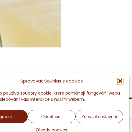
Spravovat Souhlas s cookies
 používá soubory cookie, které pomáhají fungování webu
 sledování vaší interakce s naším webem.
ijmout
Odmítnout
Zobrazit nastavení
Odkazy a partneři, naše doporučení
Zásady cookies