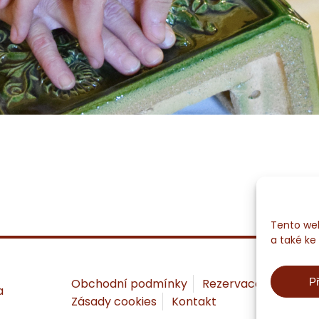
Tento web
a také ke
Př
Obchodní podmínky
Rezervace a ceny
a
Zásady cookies
Kontakt