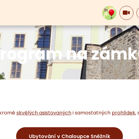
 program na zámk
, kromě
skvělých asistovaných
i samostatných
prohlídek
,
Ubytování v Chaloupce Sněžník