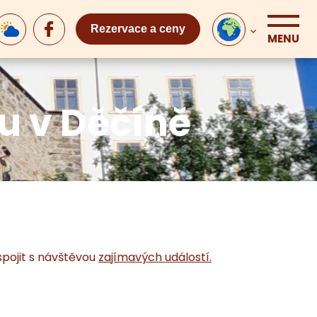
Rezervace a ceny
MENU
u v Děčíně
 spojit s návštěvou
zajímavých událostí.