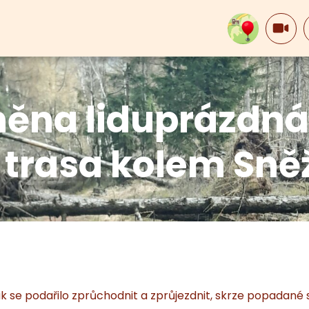
ěna liduprázdná,
í trasa kolem Sně
ak se podařilo zprůchodnit a zprůjezdnit, skrze popadané 