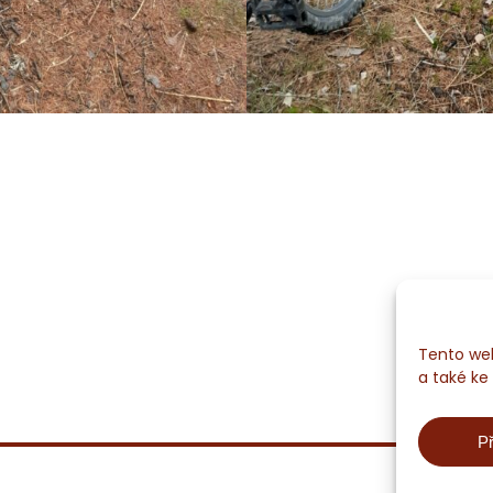
Tento web
a také ke
Př