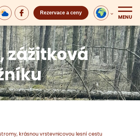
Rezervace a ceny
MENU
 zážitková
žníku
stromy, krásnou vrstevnicovou lesní cestu