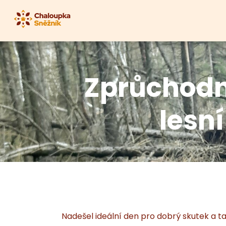
Zprůchodn
lesn
Nadešel ideální den pro dobrý skutek a t