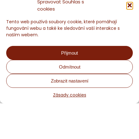
Spravovat Souhlas s
cookies
Tento web používá soubory cookie, které pomáhají
fungování webu a také ke sledování vaší interakce s
naším webem.
Přijmout
Odmítnout
Chaloupka Sněžník - Rodinné ubytování a nevšední aktivity
Zobrazit nastavení
Zásady cookies
Obchodní podmínky
Rezervace a ceny
Odkazy a partneři, naše doporučení
Zásady cookies