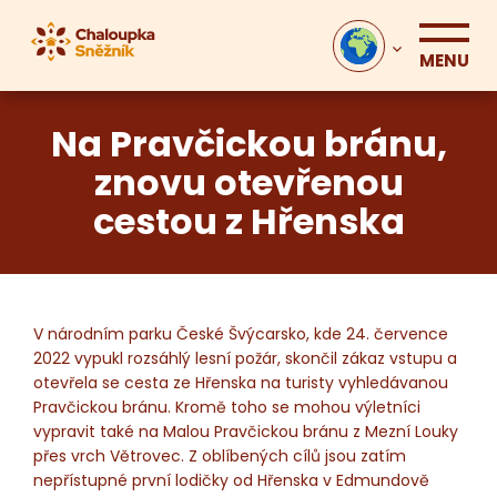
MENU
Na Pravčickou bránu,
znovu otevřenou
cestou z Hřenska
V národním parku České Švýcarsko, kde 24. července
2022 vypukl rozsáhlý lesní požár, skončil zákaz vstupu a
otevřela se cesta ze Hřenska na turisty vyhledávanou
Pravčickou bránu. Kromě toho se mohou výletníci
vypravit také na Malou Pravčickou bránu z Mezní Louky
přes vrch Větrovec. Z oblíbených cílů jsou zatím
nepřístupné první lodičky od Hřenska v Edmundově